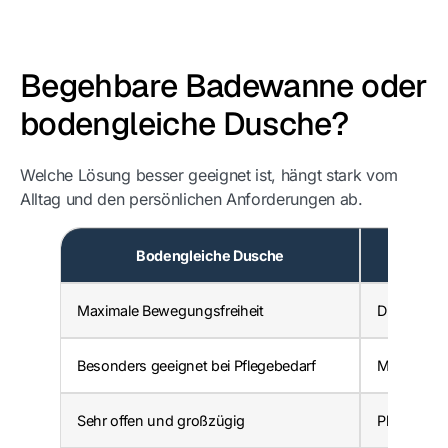
Begehbare Badewanne oder
bodengleiche Dusche?
Welche Lösung besser geeignet ist, hängt stark vom
Alltag und den persönlichen Anforderungen ab.
Bodengleiche Dusche
Begehba
Maximale Bewegungsfreiheit
Duschen u
Besonders geeignet bei Pflegebedarf
Mehr Komfo
Sehr offen und großzügig
Platzspar