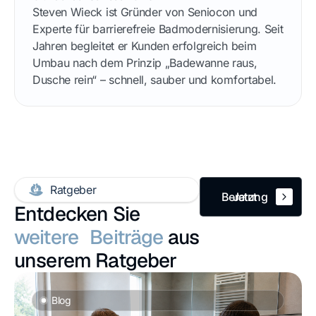
Steven Wieck ist Gründer von Seniocon und
Experte für barrierefreie Badmodernisierung. Seit
Jahren begleitet er Kunden erfolgreich beim
Umbau nach dem Prinzip „Badewanne raus,
Dusche rein“ – schnell, sauber und komfortabel.
Jetzt
Ratgeber
Beratung
Jetzt
Entdecken Sie
anfragen
Beratung
anfragen
weitere Beiträge
aus
unserem Ratgeber
Blog