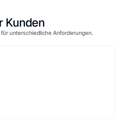
er Kunden
 für unterschiedliche Anforderungen.
Bar
Mit e
durch
erleic
Wai
↔
Nachher