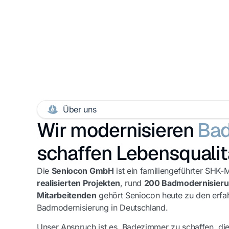
Über uns
Wir modernisieren
Ba
schaffen Lebensqualit
Die
Seniocon GmbH
ist ein familiengeführter SHK-M
realisierten Projekten
, rund
200 Badmodernisieru
Mitarbeitenden
gehört Seniocon heute zu den erfah
Badmodernisierung in Deutschland.
Unser Anspruch ist es, Badezimmer zu schaffen, di