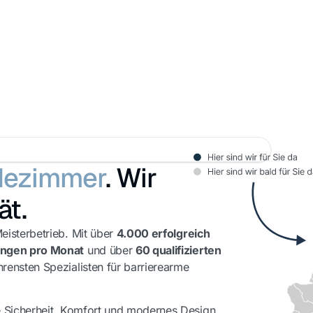
dezimmer
. Wir
ät.
eisterbetrieb. Mit über
4.000 erfolgreich
ngen pro Monat
und über
60 qualifizierten
rensten Spezialisten für barrierearme
e Sicherheit, Komfort und modernes Design