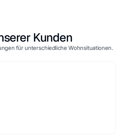
unserer Kunden
ungen für unterschiedliche Wohnsituationen.
Bar
Mit e
durch
erleic
Wai
↔
Nachher